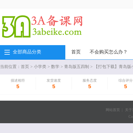
全部商品分类
首页
不会购买怎么办？
当前位置：
首页
>
小学类
>
数学
>
青岛版五四制
> 【打包下载】青岛版
描述相符
发货速度
服务态度
综合评分
5
5
5
5
网站首页
|
关于
Co