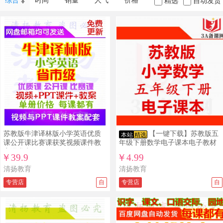
综合
时间
销量
人气
价格
精选
自动发货
苏教版牛津译林版小学英语优质
【一键下载】苏教版五
本站
精选
课公开课比赛课获奖视频课件教
年级下册数学电子课本电子教材
案课堂实录三年级四年级五年级
￥39.9
￥4.99
六年级上册下册下载
清扬教育
清扬教育
专营店
自
专营店
自