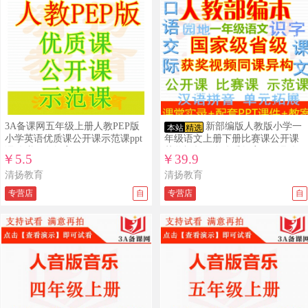
3A备课网五年级上册人教PEP版
新部编版人教版小学一
本站
精选
小学英语优质课公开课示范课ppt
年级语文上册下册比赛课公开课
课件赠配套教案
获奖视频配套优秀教案PPT课件同
￥5.5
￥39.9
课异构课堂实录
清扬教育
清扬教育
专营店
自
专营店
自