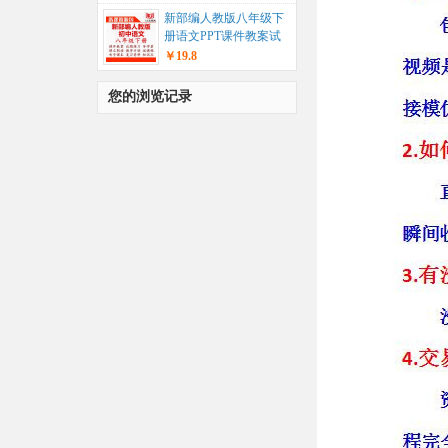
教案+...
新部编人教版八年级下
册语文PPT课件教案试
题练习导学案教学计
￥19.8
划...
您的浏览记录