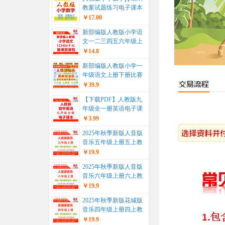
教案试题练习电子课本
教学计划期末复习一年
￥17.00
级二年...
新部编版人教版小学语
文一二三四五六年级上
册下册ppt课件教案试题
￥14.8
课文朗...
新部编版人教版小学一
年级语文上册下册比赛
课公开课获奖视频配套
￥39.9
优秀教案P...
【下载PDF】人教版九
年级全一册英语电子课
本电子教材...
￥3.99
2025年秋季新版人音版
音乐五年级上册五上教
学课件+同步教学设计
￥19.9
教案+...
2025年秋季新版人音版
音乐六年级上册六上教
学课件+同步教学设计
￥19.9
教案+...
2025年秋季新版花城版
音乐四年级上册四上教
学课件+同步教学设计
￥19.9