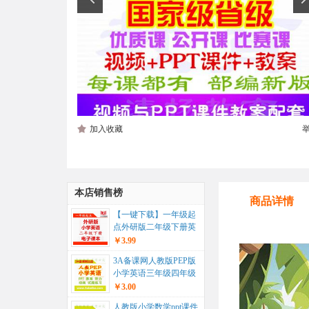
加入收藏
本店销售榜
商品详情
【一键下载】一年级起
点外研版二年级下册英
语电子课本电子教材...
￥3.99
3A备课网人教版PEP版
小学英语三年级四年级
五年级六年级上册下册
￥3.00
ppt...
人教版小学数学ppt课件