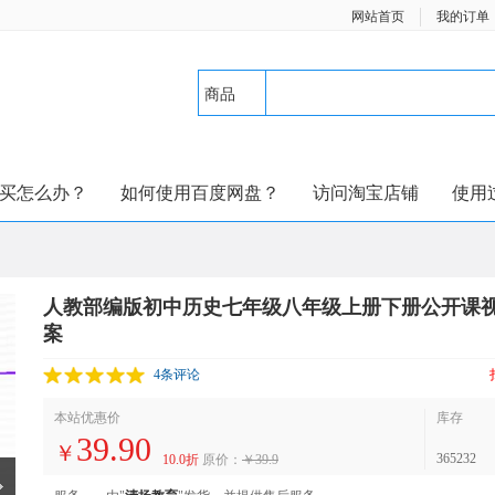
网站首页
我的订单
商品
买怎么办？
如何使用百度网盘？
访问淘宝店铺
使用
人教部编版初中历史七年级八年级上册下册公开课
案
4条评论
本站优惠价
库存
39.90
￥
365232
10.0折
原价：
￥39.9