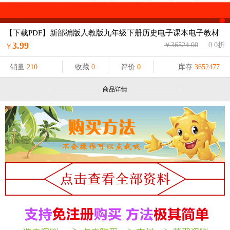
【下载PDF】新部编版人教版九年级下册历史电子课本电子教材
3.99
￥36524.00
0.0折
￥
销量
210
收藏
0
评价
0
库存
3652477
商品详情