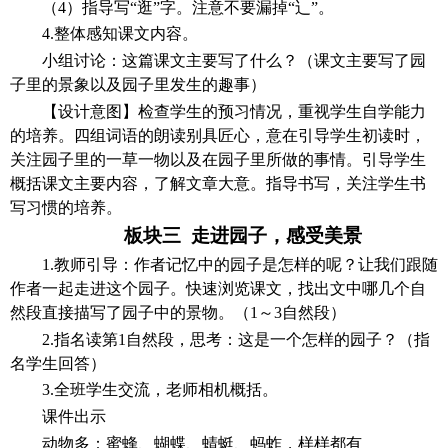
（
4）指导写“逛”字。注意不要漏掉“辶”。
4.整体感知课文内容。
小组讨论：这篇课文主要写了什么？（课文主要写了园
子里的景象以及园子里发生的趣事）
【设计意图】
检查学生的预习情况，重视学生自学能力
的培养。四组词语的朗读别具匠心，意在引导学生初读时，
关注园子里的一草一物以及在园子里所做的事情。引导学生
概括课文主要内容，了解文章大意。指导书写，关注学生书
写习惯的培养。
板块三
走进园子，感受美景
1.教师引导：作者记忆中的园子是怎样的呢？让我们跟随
作者一起走进这个园子。快速浏览课文，找出文中哪几个自
然段直接描写了园子中的景物。（1～3自然段）
2.指名读第1自然段，思考：这是一个怎样的园子？（指
名学生回答）
3.全班学生交流，老师相机概括。
课件出示
动物多：蜜蜂、蝴蝶、蜻蜓、蚂蚱，样样都有