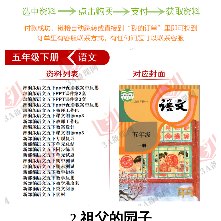
2
祖父的园子