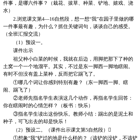
件事，是哪六件事？（栽花、拔草、种菜、铲地、嬉戏、浇
水）
2.浏览课文第4—16自然段，想一想“我”在园子里做的哪
一件事最有趣，为什么？抓住关键词句，谈谈自己的感受。
（全班汇报交流）
（
1）预设一。
课件出示
祖父种小白菜的时候，我就在后边，用脚把那下了种的
土窝一个一个地溜平。其实，不过是东一脚西一脚地瞎闹。
有时不但没有盖上菜种，反而把它踢飞了。
①哪几个词让你感到特别有趣？（东一脚西一脚、瞎
闹、踢飞了）
②老师先指名学生表演这几个动作，再指名学生回答：
你在瞎闹时的心情怎样？（板书：快乐）
③指名学生读出这份快乐。教师小结：踢出的是泥土和
种子，可飞出去的却是快乐！
（
2）预设二。（课件出示课文第5自然段）
①想象“我”铲过的地是什么样的？（该铲的没铲，不该铲