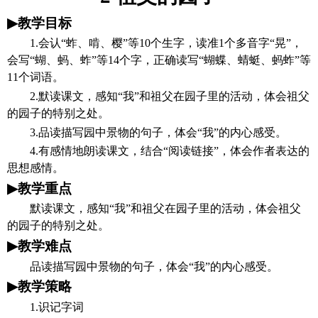
▶
教学
目标
1.会认“蚱、啃、樱”等
10
个生字，读准
1个多音字“晃”，
会写“蝴、蚂、蚱”等1
4
个字，正确读写
“蝴蝶、蜻蜓、蚂蚱”等
1
1
个词语。
2.默读课文，感知“我”和祖父在园子里的活动，体会祖父
的园子的特别之处。
3.品读描写园中景物的句子，体会“我”的内心感受。
4.有感情地朗读课文，结合“阅读链接”，体会作者表达的
思想感情。
▶
教学重点
默读课文，感知
“我”和祖父在园子里的活动，体会祖父
的园子的特别之处。
▶
教学难点
品读描写园中景物的句子，体会
“我”的内心感受。
▶
教学策略
1.识记字词