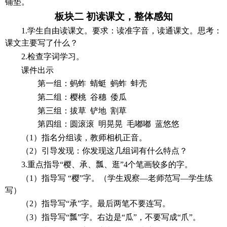
铺垫。
板块二
初读课文，整体感知
1.学生自由读课文。要求：读准字音，读通课文。思考：
课文主要写了什么？
2.检查字词学习。
课件出示
第一组：蚂蚱
蜻蜓
蚂蚱
蚌壳
第二组：樱桃
谷穗
倭瓜
第三组：拔草
铲地
割草
第四组：圆滚滚
明晃晃
毛嘟嘟
蓝悠悠
（
1）指名分组读，教师相机正音。
（
2）引导发现：你发现这几组词有什么特点？
3.重点指导“樱、承、瓢、逛”4个笔画较多的字。
（
1）指导写 “樱”字。（学生观察—老师范写—学生练
写）
（
2）指导写“承”字。最后两笔不要连写。
（
3）指导写“瓢”字。右边是“瓜”，不要写成“爪”。