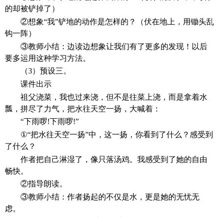
的却被铲掉了）
②想象“我”铲地的动作是怎样的？（伏在地上，用锄头乱
钩一阵）
③教师小结：边读边想象让我们有了更多的发现！以后
要多运用这种学习方法。
（
3）预设三。
课件出示
祖父浇菜，我也过来浇，但不是往菜上浇，而是拿着水
瓢，拼尽了力气，把水往天空一扬，大喊着：
“下雨啰!下雨啰!”
①“把水往天空一扬”中，这一扬，你看到了什么？感受到
了什么？
作者把自己淋湿了，像只落汤鸡。我感受到了她的自由
畅快。
②指导朗读。
③教师小结：作者扬起的不仅是水，更是她的无忧无
虑。