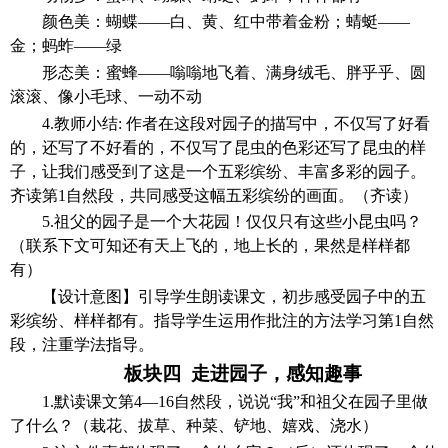
颜色美：蝴蝶
——白、黄、红中带着金粉；蜻蜓——
金；蚂蚱——绿
形态美：蜜蜂
——嗡嗡地飞着、满身绒毛、胖乎乎、圆
滚滚、像小毛球、一动不动
4.教师小结: 作者在这段对园子的描写中，不仅写了好看
的，还写了不好看的，不仅写了昆虫的色彩还写了昆虫的样
子，让我们感受到了这是一个五彩缤纷、丰富多彩的园子。
齐读第1自然段，共同感受这幅五彩缤纷的画面。（齐读）
5.祖父的园子是一个大花园！仅仅只有这些小昆虫吗？
（联系下文可知还有天上飞的，地上长的，果然是样样都
有）
【设计意图】
引导学生朗读课文，初步感受园子中的五
彩缤纷、样样都有。指导学生运用作批注的方法学习第
1自然
段，注重学法指导。
板块四
走进园子，感知趣事
1.默读课文第4—16自然段，说说“我”和祖父在园子里做
了什么？（栽花、拔草、种菜、铲地、嬉戏、浇水）