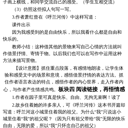
子画上横线，和同学交流自己的感受。（学生互相交流）
（
3）仿照这些拟人句写一写。
3.作者萧红曾在《呼兰河传》中这样写道：
课件出示
因为我感受到的是自由快乐，所以我看什么都是自由和
快乐的。
教师小结：这种借其他的景物来写自己心情的方法就叫
作借景抒情、寄情于物。以后我们也可以在写作中运用这种
方法来描写景物。
【设计意图】
抓住重点段落，有感情地朗读，让学生体
验和感受文中的场景和意境，感悟借景抒情的表达方法。抓
住作者语言表达的特点，感悟作者的内心世界，走入作者内
板块四
阅读链接，再悟情感
心，与作者产生情感共鸣。
1.作者在园子里可真是快乐、自由、无拘无束啊！读了
2.故乡住着她的许多亲人，可《呼兰河传》这本书开篇却
写道：呼兰河这小城里住着我的祖父。为什么“我”只说这小
城里住着“我”的祖父呢？（因为只有祖父带给“我”无限的快乐
自由，无限的爱，所以“我”只怀念自己的祖父）