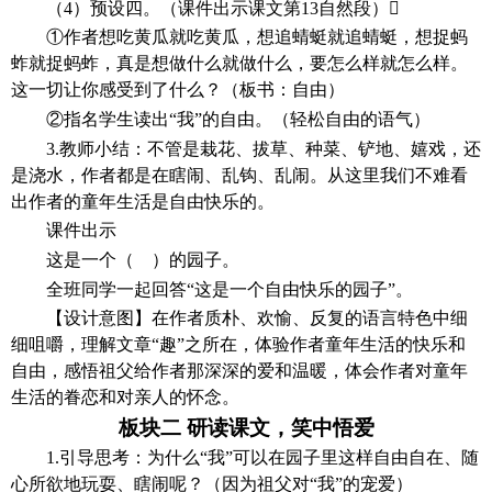
（
4）预设四。（课件出示课文第13自然段）
①作者想吃黄瓜就吃黄瓜，想追蜻蜓就追蜻蜓，想捉蚂
蚱就捉蚂蚱，真是想做什么就做什么，要怎么样就怎么样。
这一切让你感受到了什么？（板书：自由）
②指名学生读出“我”的自由。（轻松自由的语气）
3.教师小结：不管是栽花、拔草、种菜、铲地、嬉戏，还
是浇水，作者都是在瞎闹、乱钩、乱闹。从这里我们不难看
出作者的童年生活是自由快乐的。
课件出示
这是一个（
）的园子。
全班同学一起回答
“这是一个自由快乐的园子”。
【设计意图】
在作者质朴、欢愉、反复的语言特色中细
细咀嚼，理解文章
“趣”之所在，体验作者童年生活的快乐和
自由，感悟祖父给作者那深深的爱和温暖，体会作者对童年
生活的眷恋和对亲人的怀念。
板块二
研读课文，笑中悟爱
1.引导思考：为什么“我”可以在园子里这样自由自在、随
心所欲地玩耍、瞎闹呢？（因为祖父对“我”的宠爱）