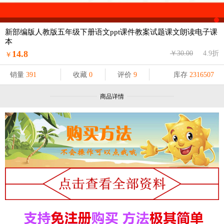
新部编版人教版五年级下册语文ppt课件教案试题课文朗读电子课
本
14.8
￥30.00
4.9折
￥
销量
391
收藏
0
评价
9
库存
2316507
商品详情