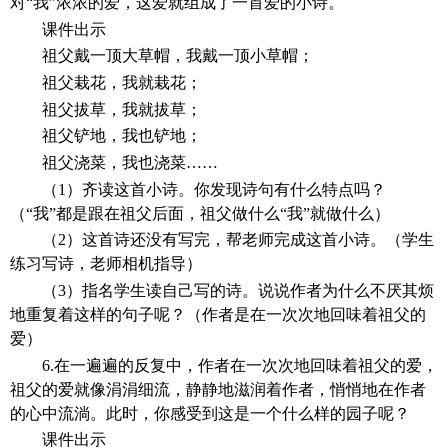
对“我”浓浓的爱，这爱就组成了一首爱的小诗。
课件出示
祖父戴一顶大草帽，我戴一顶小草帽；
祖父栽花，我就栽花；
祖父拔草，我就拔草；
祖父铲地，我也铲地；
祖父浇菜，我也浇菜
……
（
1）齐读这首小诗。你发现诗句有什么特点吗？
（“我”都是跟在祖父后面，祖父做什么“我”就做什么）
（
2）这首诗还没有写完，帮老师完成这首小诗。（学生
练习写诗，老师相机指导）
（
3）指名学生读自己写的诗。说说作者为什么不厌其烦
地重复着这样的句子呢？（作者是在一次次地回味着祖父的
爱）
6.在一遍遍的反复中，作者在一次次地回味着祖父的爱，
祖父的爱就像涓涓细流，静静地滋润着作者，悄悄地在作者
的心中流淌。此时，你感受到这是一个什么样的园子呢？
课件出示