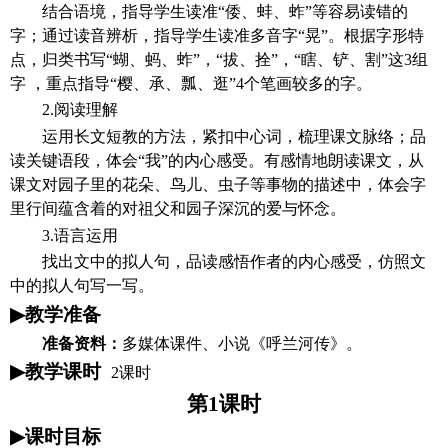
结合语境，指导学生读准
“倭、蚌、蚱”等容易读错的
字；通过读音辨析，指导学生读准多音字“晃”。根据字形特
点，归类书写“蝴、蚂、蚱”，“拔、拴”，“瞎、铲、割”这3组
字 ，重点指导“樱、承、瓢、逛”4个笔画较多的字。
2.阅读理解
运用长文短教的方法，紧扣中心词，梳理课文脉络；品
读关键语段，体会
“我”的内心感受。有感情地朗读课文，从
课文对园子里的花朵、鸟儿、虫子等事物的描述中，体会字
里行间蕴含着的对祖父和园子深沉的爱与怀念。
3.语言运用
找出文中的拟人句，品读感悟作者的内心感受，仿照文
中的拟人句写一写。
▶
教学准备
准备资料：
多媒体课件、小说《呼兰河传》。
▶
教学课时
2课时
第
1课时
▶
课时目标