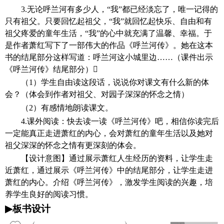
3.无论呼兰河有多少人，“我”都已经淡忘了，唯一记得的
只有祖父。只要回忆起祖父，“我”就回忆起快乐、自由和有
祖父疼爱的童年生活，“我”的心中就充满了温馨、幸福。于
是作者萧红写下了一部伟大的作品《呼兰河传》。她在这本
书的结尾部分这样写道：呼兰河这小城里边……（课件出示
《呼兰河传》结尾部分）
（
1）学生自由读这段话，说说你对课文有什么新的体
会？（体会到作者对祖父、对园子深深的怀念之情）
（
2）有感情地朗读课文。
4.课外阅读：快去读一读《呼兰河传》吧，相信你读完后
一定能真正走进萧红的内心，会对萧红的童年生活以及她对
祖父深深的怀念之情有更深刻的体会。
【设计意图】
通过展示萧红人生经历的资料，让学生走
近萧红，通过展示《呼兰河传》中的结尾部分，让学生走进
萧红的内心。介绍《呼兰河传》，激发学生阅读的兴趣，培
养学生良好的阅读习惯。
▶
板书设计