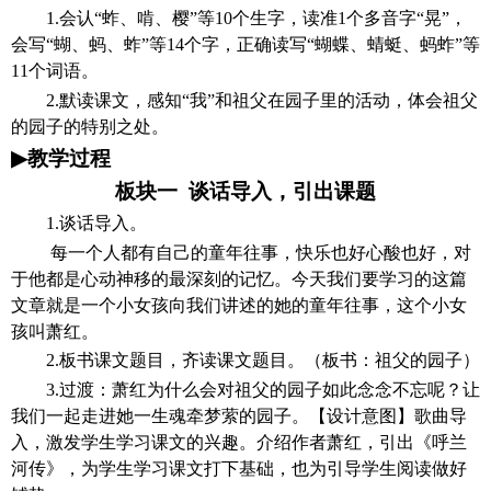
1.会认“蚱、啃、樱”等
10
个生字，读准
1个多音字“晃”，
会写“蝴、蚂、蚱”等1
4
个字，正确读写
“蝴蝶、蜻蜓、蚂蚱”等
1
1
个词语。
2.默读课文，感知“我”和祖父在园子里的活动，体会祖父
的园子的特别之处。
▶
教学过程
板块一
谈话导入，引出课题
1.谈话导入。
每一个人都有自己的童年往事，快乐也好心酸也好，对
于他都是心动神移的最深刻的记忆。今天我们要学习的这篇
文章就是一个小女孩向我们讲述的她的童年往事，这个小女
孩叫萧红。
2.板书课文题目，齐读课文题目。（板书：祖父的园子）
3.过渡：萧红为什么会对祖父的园子如此念念不忘呢？让
我们一起走进她一生魂牵梦萦的园子。【设计意图】
歌曲导
入，激发学生学习课文的兴趣。介绍作者萧红，引出《呼兰
河传》，为学生学习课文打下基础，也为引导学生阅读做好