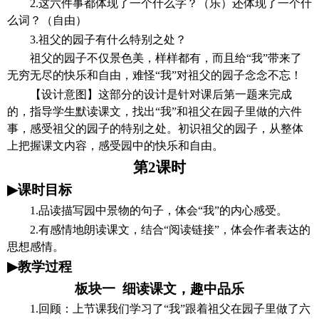
2.这六件事都体现了一个什么字？（乐）还体现了一个什
么词？（自由）
3.祖父的园子有什么特别之处？
祖父的园子不仅景色美，样样都有，而且给
“我”带来了
无穷无尽的快乐和自由，难怪“我”对祖父的园子念念不忘！
【设计意图】
这部分的设计是针对课后第一题来完成
的，指导学生默读课文，找出
“我”和祖父在园子里做的六件
事，感受祖父的园子的特别之处。初识祖父的园子，从整体
上把握课文内容，感受园中的快乐和自由。
第
2
课时
▶
课时目标
1.品读描写园中景物的句子，体会“我”的内心感受。
2.有感情地朗读课文，结合“阅读链接”，体会作者表达的
思想感情。
▶
教学过程
板块一
细读课文，趣中品乐
1.回顾：上节课我们学习了“我”跟着祖父在园子里做了六