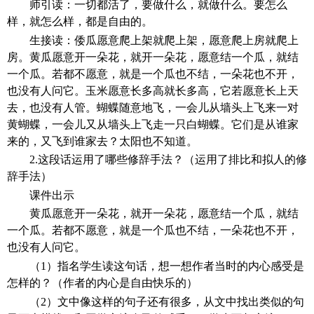
师引读：一切都活了，要做什么，就做什么。要怎么
样，就怎么样，都是自由的。
生接读：倭瓜愿意爬上架就爬上架，愿意爬上房就爬上
房。黄瓜愿意开一朵花，就开一朵花，愿意结一个瓜，就结
一个瓜。若都不愿意，就是一个瓜也不结，一朵花也不开，
也没有人问它。玉米愿意长多高就长多高，它若愿意长上天
去，也没有人管。蝴蝶随意地飞，一会儿从墙头上飞来一对
黄蝴蝶，一会儿又从墙头上飞走一只白蝴蝶。它们是从谁家
来的，又飞到谁家去？太阳也不知道。
2.这段话运用了哪些修辞手法？（运用了排比和拟人的修
辞手法）
课件出示
黄瓜愿意开一朵花，就开一朵花，愿意结一个瓜，就结
一个瓜。若都不愿意，就是一个瓜也不结，一朵花也不开，
也没有人问它。
（
1）指名学生读这句话，想一想作者当时的内心感受是
怎样的？（作者的内心是自由快乐的）
（
2）文中像这样的句子还有很多，从文中找出类似的句