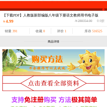
【下载PDF】人教版新部编版八年级下册语文教师用书电子版
4.99
￥288354.00
0.0折
￥
销量
391
收藏
0
评价
1
库存
516525
商品详情