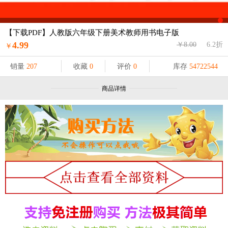
【下载PDF】人教版六年级下册美术教师用书电子版
4.99
￥8.00
6.2折
￥
销量
207
收藏
0
评价
0
库存
54722544
商品详情