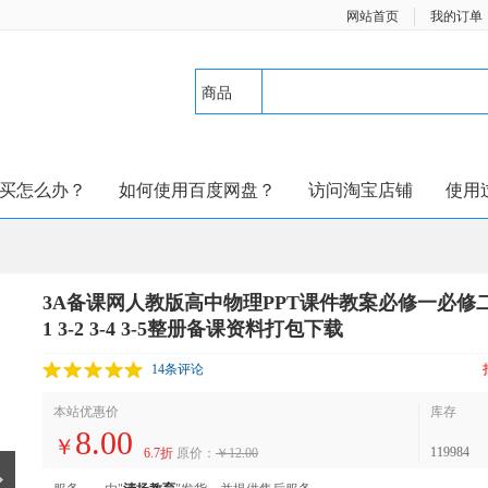
网站首页
我的订单
商品
买怎么办？
如何使用百度网盘？
访问淘宝店铺
使用
3A备课网人教版高中物理PPT课件教案必修一必修二选修
1 3-2 3-4 3-5整册备课资料打包下载
14条评论
本站优惠价
库存
8.00
￥
119984
6.7折
原价：
￥12.00