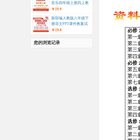
音乐四年级上册四上教
学课件+同步教学设计
￥19.9
教案+...
新部编人教版八年级下
册语文PPT课件教案试
题练习导学案教学计
￥19.8
划...
您的浏览记录