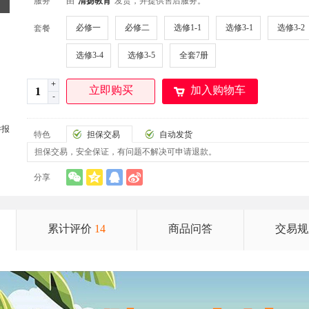
服务
由"
清扬教育
"发货，并提供售后服务。
必修一
必修二
选修1-1
选修3-1
选修3-2
套餐
选修3-4
选修3-5
全套7册
+
立即购买
加入购物车
-
举报
特色
担保交易
自动发货
担保交易，安全保证，有问题不解决可申请退款。
分享
累计评价
14
商品问答
交易规