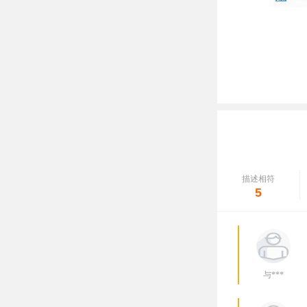
描述相符
5
与***