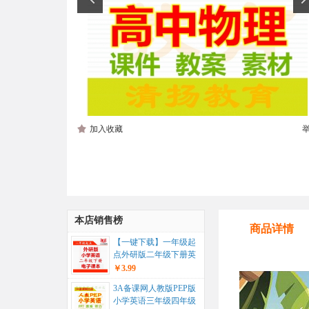
加入收藏
本店销售榜
商品详情
【一键下载】一年级起
点外研版二年级下册英
语电子课本电子教材...
￥3.99
3A备课网人教版PEP版
小学英语三年级四年级