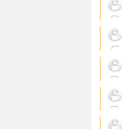
c***e
少***
I***r
I***r