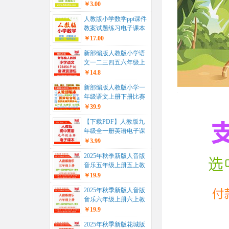
五年级六年级上册下册
￥3.00
ppt...
人教版小学数学ppt课件
教案试题练习电子课本
教学计划期末复习一年
￥17.00
级二年...
新部编版人教版小学语
文一二三四五六年级上
册下册ppt课件教案试题
￥14.8
课文朗...
新部编版人教版小学一
年级语文上册下册比赛
课公开课获奖视频配套
￥39.9
优秀教案P...
【下载PDF】人教版九
年级全一册英语电子课
本电子教材...
￥3.99
2025年秋季新版人音版
音乐五年级上册五上教
学课件+同步教学设计
￥19.9
教案+...
2025年秋季新版人音版
音乐六年级上册六上教
学课件+同步教学设计
￥19.9
教案+...
2025年秋季新版花城版