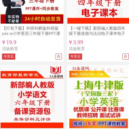
【打包下载】外研剑桥版外研版
【一键下载】新部编人教版四年
join in小学英语三年级下册PPT课
级下册道德与法治电子课本电子
件教案教学设计
教材
￥19.9
￥3.99
清扬教育
清扬教育
专营店
自
专营店
自