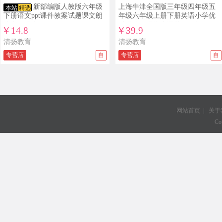
新部编版人教版六年级
上海牛津全国版三年级四年级五
本站
精选
下册语文ppt课件教案试题课文朗
年级六年级上册下册英语小学优
读电子课本
质课公开课比赛课获奖视频配套
￥14.8
￥39.9
PPT课件教案下载
清扬教育
清扬教育
专营店
自
专营店
自
网站首页
|
关于
Co