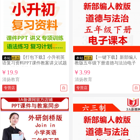
【打包下载】小升初英
【一键下载】新部编人
本站
精选
本站
精选
语复习资料PPT课件教案讲义试题
教版五年级下册道德与法治电子
练习模拟试题专项练习
课本电子教材
￥19.9
￥3.99
清扬教育
清扬教育
专营店
自
专营店
自