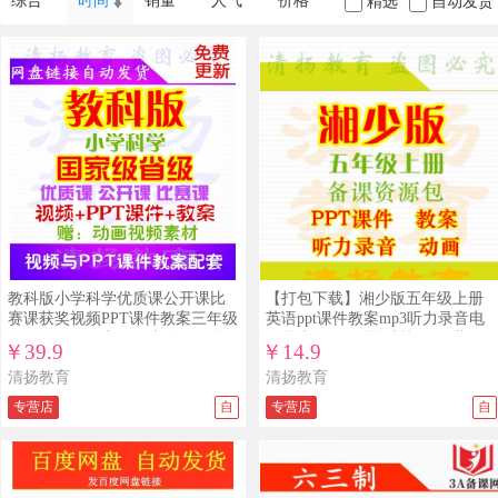
综合
时间
销量
人气
价格
精选
自动发货
教科版小学科学优质课公开课比
【打包下载】湘少版五年级上册
赛课获奖视频PPT课件教案三年级
英语ppt课件教案mp3听力录音电
四年级五年级六年级上册下册整
子课本整册备课资料打包下载
￥39.9
￥14.9
册打包下载
清扬教育
清扬教育
专营店
自
专营店
自