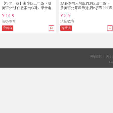
【打包下载】湘少版五年级下册
3A备课网人教版PEP版四年级下
英语ppt课件教案mp3听力录音电
册英语公开课示范课比赛课PPT课
子课本整册备课资料打包下载
件配套教案下载
￥14.9
￥5.5
清扬教育
清扬教育
专营店
自
专营店
自
网站首页
|
关于
Co