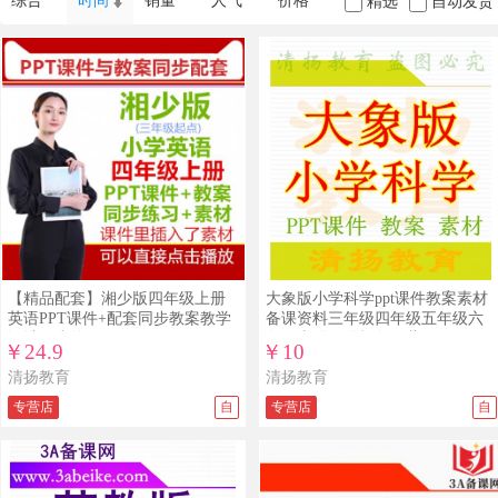
综合
时间
销量
人气
价格
精选
自动发货
【精品配套】湘少版四年级上册
大象版小学科学ppt课件教案素材
英语PPT课件+配套同步教案教学
备课资料三年级四年级五年级六
设计同步练习
年级上册下册打包下载
￥24.9
￥10
清扬教育
清扬教育
专营店
自
专营店
自