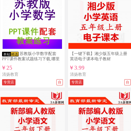
苏教版小学数学配套
【一键下载】湘少版五年级上册
本站
精选
PPT课件教案试题练习下载,哪里
英语电子课本电子教材
有苏教版小学数学配套教案ppt课
￥25
￥3.99
件下载？
清扬教育
清扬教育
专营店
自
专营店
自