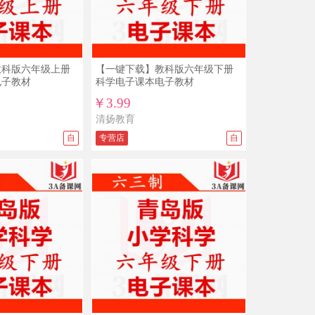
级上册下册整册打包下载
10/04
免*** ￥5.5
3A备课网五年级上册人教PEP版小学英
语优质课公开课示范课ppt课件赠配套教
案
09/25
免*** ￥19.9
教科版六年级上册
【一键下载】教科版六年级下册
人教版新部编版小学道德与法治法制
电子教材
科学电子课本电子教材
PPT课件配套教案素材一二三四五六年
￥3.99
级上册下册整册打包下载
09/23
免*** ￥19.8
清扬教育
新部编人教版八年级上册语文PPT课件
自
专营店
自
教案试题练习导学案教学计划
09/04
免*** ￥19.9
人教版新部编版小学道德与法治法制
PPT课件配套教案素材一二三四五六年
级上册下册整册打包下载
09/03
免*** ￥15
沪教版初中数学六年级七年级八年级九
年级上册下册PPT课件教案导学案试题
练习打包下载
08/30
免*** ￥39.9
新部编版人教版小学一年级语文上册下
册比赛课公开课获奖视频配套优秀教案
PPT课件同课异构课堂实录
08/29
免*** ￥49.9