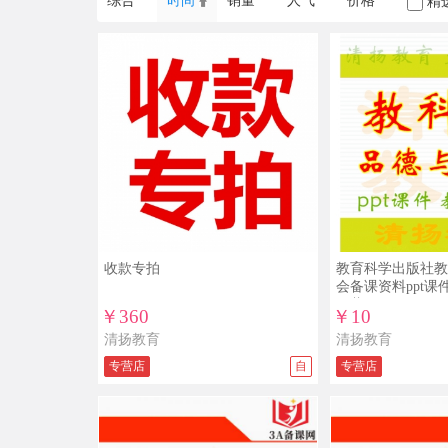
综合
时间
销量
人气
价格
精
收款专拍
教育科学出版社教
会备课资料ppt
下载
￥360
￥10
清扬教育
清扬教育
专营店
自
专营店