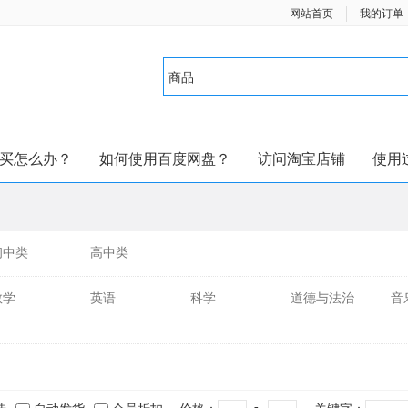
网站首页
我的订单
商品
买怎么办？
如何使用百度网盘？
访问淘宝店铺
使用
初中类
高中类
数学
英语
科学
道德与法治
音
-