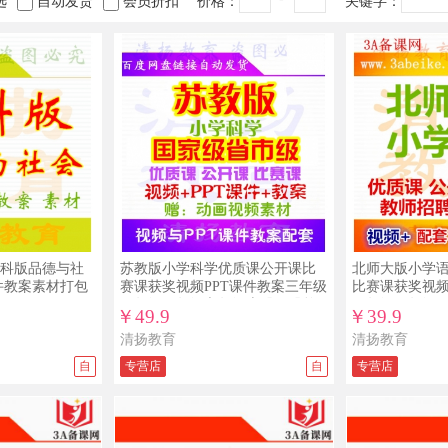
选
自动发货
会员折扣
价格：
关键字：
科版品德与社
苏教版小学科学优质课公开课比
北师大版小学
课件教案素材打包
赛课获奖视频PPT课件教案三年级
比赛课获奖视频
四年级五年级六年级上册下册整
三年级四年级
￥49.9
￥39.9
册打包下载
下册下载
清扬教育
清扬教育
自
专营店
自
专营店