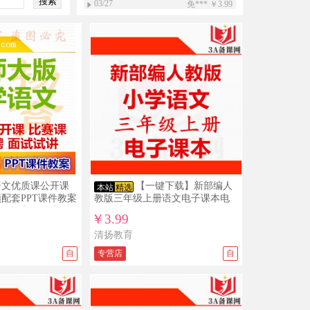
03/27
免*** ￥3.99
【一键下载】新部编人教版二年级下册
道德与法治电子课本电子教材
03/25
。***。 ￥5.99
【下载PDF】人教版七年级下册数学教
师用书电子版
03/23
免*** ￥15
沪教版初中数学六年级七年级八年级九
年级上册下册PPT课件教案导学案试题
练习打包下载
03/08
小*** ￥19.9
人教版新部编版小学道德与法治法制
PPT课件配套教案素材一二三四五六年
语文优质课公开课
【一键下载】新部编人
本站
精选
级上册下册整册打包下载
03/08
配套PPT课件教案
教版三年级上册语文电子课本电
小*** ￥3.99
五年级六年级上册
子教材
【一键下载】新部编人教版一年级下册
￥3.99
道德与法治电子课本电子教材
清扬教育
03/02
免*** ￥10
自
专营店
自
新目标人教版初中英语ppt课件教案导学
案复习资料试题练习导学案课文朗读
mp3单词录音电子课本七年级八年级九
01/31
免*** ￥15
年级上册下册全册整册打包下载