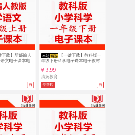
沪教版初中数学六年级七年级八年级九
年级上册下册PPT课件教案导学案试题
练习打包下载
12/05
免*** ￥5
新目标人教版初中英语ppt课件教案导学
案复习资料试题练习导学案课文朗读
mp3单词录音电子课本七年级八年级九
11/26
免*** ￥15
年级上册下册全册整册打包下载
沪教版初中数学六年级七年级八年级九
年级上册下册PPT课件教案导学案试题
练习打包下载
键下载】新部编人
【一键下载】教科版一
本站
精选
11/04
免*** ￥19.9
册语文电子课本电
年级下册科学电子课本电子教材
人教版新部编版小学道德与法治法制
PPT课件配套教案素材一二三四五六年
￥3.99
级上册下册整册打包下载
清扬教育
10/20
免*** ￥10
自
新目标人教版初中英语ppt课件教案导学
专营店
自
案复习资料试题练习导学案课文朗读
mp3单词录音电子课本七年级八年级九
10/19
免*** ￥15
年级上册下册全册整册打包下载
沪教版初中数学六年级七年级八年级九
年级上册下册PPT课件教案导学案试题
练习打包下载
10/13
1***3 ￥19.9
人教版新部编版小学道德与法治法制
PPT课件配套教案素材一二三四五六年