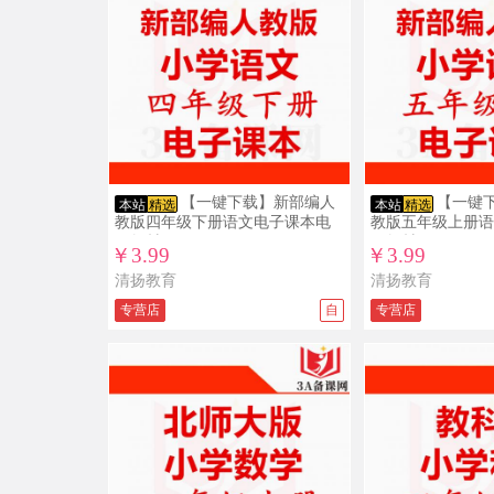
【一键下载】新部编人
【一键
本站
精选
本站
精选
教版四年级下册语文电子课本电
教版五年级上册语
子教材
子教材
￥3.99
￥3.99
清扬教育
清扬教育
专营店
自
专营店