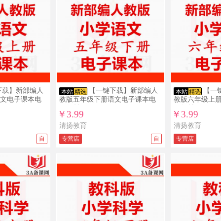
下载】新部编人
【一键下载】新部编人
【一
本站
精选
本站
精选
文电子课本电
教版五年级下册语文电子课本电
教版六年级上
子教材
子教材
￥3.99
￥3.99
清扬教育
清扬教育
自
专营店
自
专营店