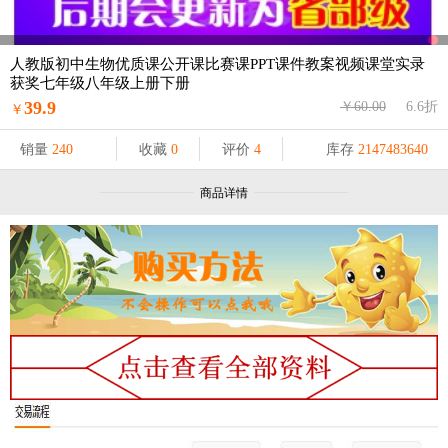
人教版初中生物优质课公开课比赛课PPT课件教案视频课堂实录
获奖七年级八年级上册下册
39.9
￥60.00
6.6折
￥
销量
240
收藏
0
评价
4
库存
2147483640
商品详情