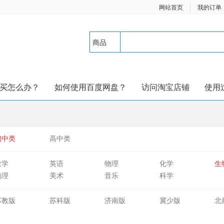
网站首页
我的订单
商品
买怎么办？
如何使用百度网盘？
访问淘宝店铺
使用
初中类
高中类
数学
英语
物理
化学
生
地理
美术
音乐
科学
苏教版
苏科版
济南版
冀少版
北