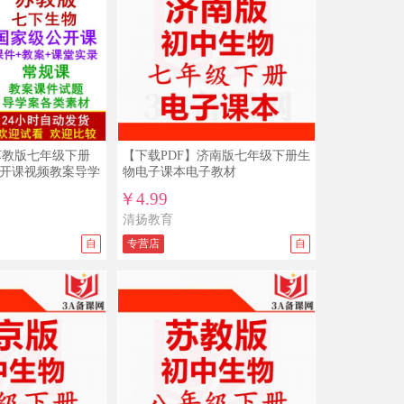
3A备课网五年级上册人教PEP版小学英
语优质课公开课示范课ppt课件赠配套教
案
09/25
免*** ￥19.9
人教版新部编版小学道德与法治法制
PPT课件配套教案素材一二三四五六年
级上册下册整册打包下载
09/23
免*** ￥19.8
新部编人教版八年级上册语文PPT课件
教案试题练习导学案教学计划
苏教版七年级下册
【下载PDF】济南版七年级下册生
公开课视频教案导学
09/04
物电子课本电子教材
免*** ￥19.9
人教版新部编版小学道德与法治法制
￥4.99
PPT课件配套教案素材一二三四五六年
清扬教育
级上册下册整册打包下载
09/03
免*** ￥15
自
专营店
自
沪教版初中数学六年级七年级八年级九
年级上册下册PPT课件教案导学案试题
练习打包下载
08/30
免*** ￥39.9
新部编版人教版小学一年级语文上册下
册比赛课公开课获奖视频配套优秀教案
PPT课件同课异构课堂实录
08/29
免*** ￥49.9
部编道德与法治人教版一年级二年级上
册下册公开课比赛课PPT课件教案视频