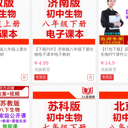
教版八年级上册生
【下载PDF】济南版八年级下册生
【打包下载】
材
物电子课本电子教材
生物PPT课件
案试题练习
￥4.99
￥14.9
清扬教育
清扬教育
自
专营店
自
专营店