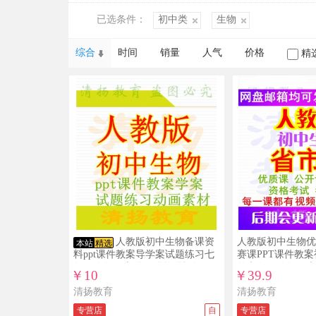
已选条件：
初中类
生物
综合
时间
销量
人气
价格
精
人教版初中生物备课资
人教版初中生物优
本站
精选
料ppt课件教案导学案试题练习七
赛课PPT课件教
年级八年级上册下册整册打包下
奖七年级八年级上
￥10
￥39.9
载
清扬教育
清扬教育
专营店
自
专营店