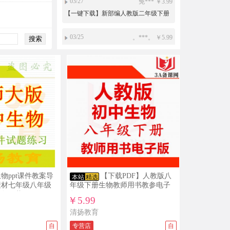
道德与法治电子课本电子教材
03/25
。***。 ￥5.99
【下载PDF】人教版七年级下册数学教
师用书电子版
03/23
免*** ￥15
沪教版初中数学六年级七年级八年级九
年级上册下册PPT课件教案导学案试题
练习打包下载
03/08
小*** ￥19.9
人教版新部编版小学道德与法治法制
PPT课件配套教案素材一二三四五六年
级上册下册整册打包下载
03/08
小*** ￥3.99
【一键下载】新部编人教版一年级下册
道德与法治电子课本电子教材
03/02
免*** ￥10
新目标人教版初中英语ppt课件教案导学
物ppt课件教案导
【下载PDF】人教版八
本站
精选
案复习资料试题练习导学案课文朗读
素材七年级八年级
年级下册生物教师用书教参电子
mp3单词录音电子课本七年级八年级九
打包下载
版
01/31
￥5.99
免*** ￥15
年级上册下册全册整册打包下载
沪教版初中数学六年级七年级八年级九
清扬教育
年级上册下册PPT课件教案导学案试题
自
专营店
自
练习打包下载