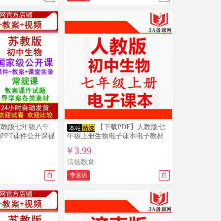
12/05
免*** ￥5
新目标人教版初中英语ppt课件教案导学
案复习资料试题练习导学案课文朗读
mp3单词录音电子课本七年级八年级九
11/26
免*** ￥15
年级上册下册全册整册打包下载
沪教版初中数学六年级七年级八年级九
年级上册下册PPT课件教案导学案试题
练习打包下载
11/04
免*** ￥19.9
人教版新部编版小学道德与法治法制
PPT课件配套教案素材一二三四五六年
级上册下册整册打包下载
10/20
免*** ￥10
新目标人教版初中英语ppt课件教案导学
苏教版七年级八年
【下载PDF】人教版七
案复习资料试题练习导学案课文朗读
本站
精选
PPT课件公开课视
年级上册生物电子课本电子教材
mp3单词录音电子课本七年级八年级九
10/19
免*** ￥15
试题练习
年级上册下册全册整册打包下载
￥3.99
沪教版初中数学六年级七年级八年级九
清扬教育
年级上册下册PPT课件教案导学案试题
练习打包下载
自
专营店
自
10/13
1***3 ￥19.9
人教版新部编版小学道德与法治法制
PPT课件配套教案素材一二三四五六年
级上册下册整册打包下载
10/04
免*** ￥5.5