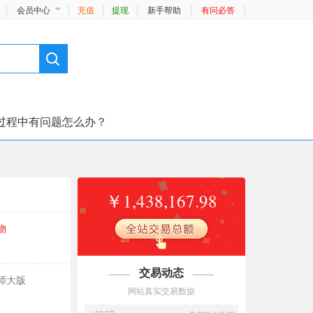
会员中心
充值
提现
新手帮助
有问必答
过程中有问题怎么办？
￥1,438,167.98
物
交易动态
师大版
03/27
免*** ￥3.99
网站真实交易数据
【一键下载】新部编人教版二年级下册