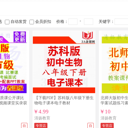
-
选
自动发货
会员折扣
价格：
关键字：
质课公开课比
【下载PDF】苏科版八年级下册生
北师大版初中生
案视频课堂实录获
物电子课本电子教材
学案试题练习
册下册
上册下册整册
￥4.99
￥10
清扬教育
清扬教育
自
专营店
自
专营店