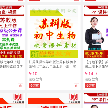
版七年级上册
江苏凤凰科学出版社苏科版初中
【打包下载】
开课视频教案导学
生物七年级八年级上册下册，哪
级上册下册生物
里有整册备课资料打包下载？
频教案导学案
￥10
￥14.9
清扬教育
清扬教育
自
专营店
自
专营店