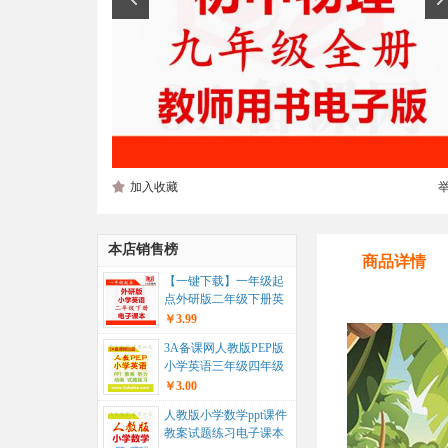
加入收藏
本店销售榜
商品详情
【一键下载】一年级起
点外研版二年级下册英
语电子课本电子教材...
￥3.99
3A备课网人教版PEP版
小学英语三年级四年级
五年级六年级上册下册
￥3.00
ppt...
人教版小学数学ppt课件
教案试题练习电子课本