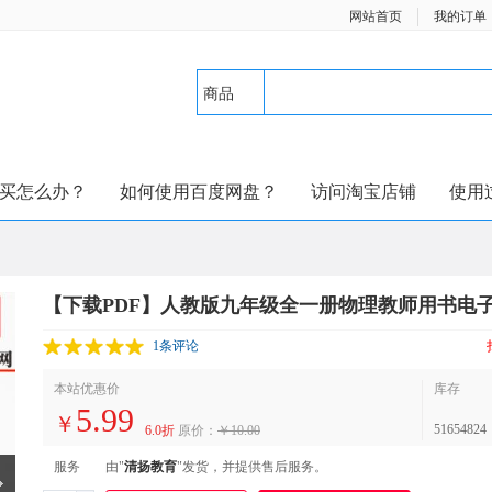
网站首页
我的订单
商品
买怎么办？
如何使用百度网盘？
访问淘宝店铺
使用
【下载PDF】人教版九年级全一册物理教师用书电
1条评论
本站优惠价
库存
5.99
￥
51654824
6.0折
原价：
￥10.00
服务
由"
清扬教育
"发货，并提供售后服务。