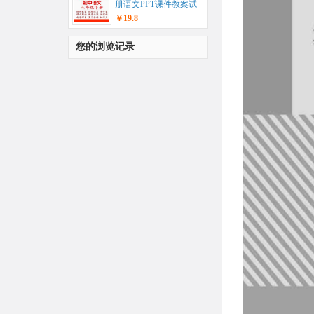
册语文PPT课件教案试
题练习导学案教学计
￥19.8
划...
您的浏览记录