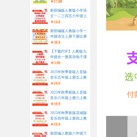
教学计划期末复习一年
￥17.00
级二年...
新部编版人教版小学语
文一二三四五六年级上
册下册ppt课件教案试题
￥14.8
课文朗...
新部编版人教版小学一
年级语文上册下册比赛
课公开课获奖视频配套
￥39.9
优秀教案P...
【下载PDF】人教版九
年级全一册英语电子课
本电子教材...
￥3.99
2025年秋季新版人音版
音乐五年级上册五上教
学课件+同步教学设计
￥19.9
教案+...
2025年秋季新版人音版
音乐六年级上册六上教
学课件+同步教学设计
￥19.9
教案+...
2025年秋季新版花城版
音乐四年级上册四上教
学课件+同步教学设计
￥19.9
教案+...
新部编人教版八年级下