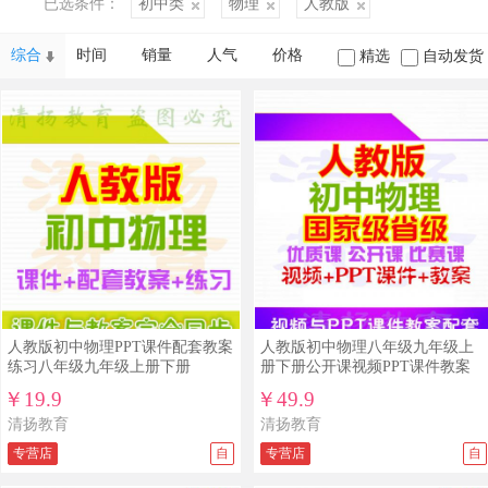
已选条件：
初中类
物理
人教版
综合
时间
销量
人气
价格
精选
自动发货
人教版初中物理PPT课件配套教案
人教版初中物理八年级九年级上
练习八年级九年级上册下册
册下册公开课视频PPT课件教案
￥19.9
￥49.9
清扬教育
清扬教育
专营店
自
专营店
自