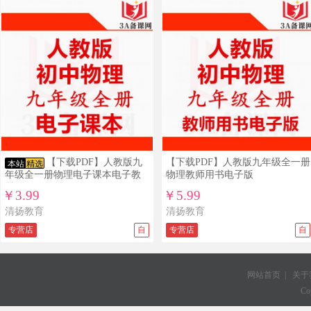
【下载PDF】人教版九
【下载PDF】人教版九年级全一册
本站
精选
年级全一册物理电子课本电子教
物理教师用书电子版
材
￥3.99
￥5.99
清扬教育
清扬教育
专营店
自
专营店
自
网站首页
|
关于
Co