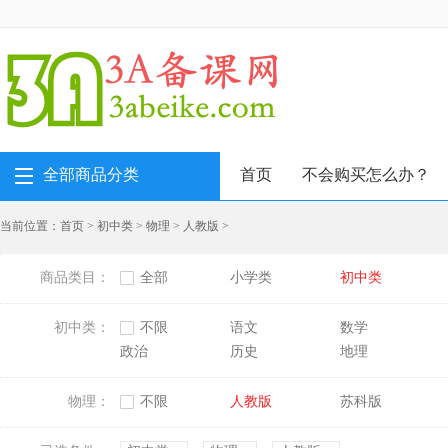
全部商品分类
首页
不会购买怎么办？
当前位置：
首页
>
初中类
>
物理
>
人教版
>
商品类目：
全部
小学类
初中类
初中类：
不限
语文
数学
政治
历史
地理
物理：
不限
人教版
苏科版