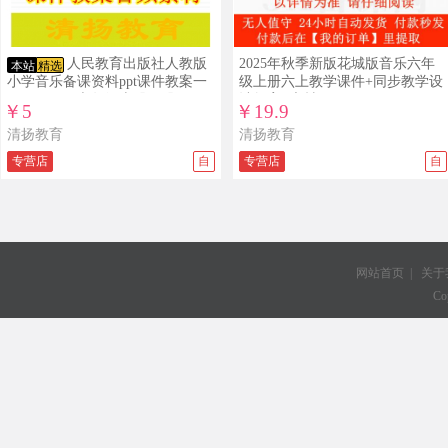
查看详情
查看演示
人民教育出版社人教版
2025年秋季新版花城版音乐六年
本站
精选
小学音乐备课资料ppt课件教案一
级上册六上教学课件+同步教学设
二三那四五六年级上册下册
计教案+素材
￥5
￥19.9
清扬教育
清扬教育
专营店
自
专营店
自
网站首页
|
关于
Co