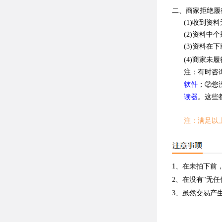
二、商家拒绝履
(1)收到
(2)资料
(3)资料
(4)商家未履
注：有时咨
软件
；②您
读器
。这些
注：满足以
1、在未拍下前
2、在没有"无
3、虽然交易产