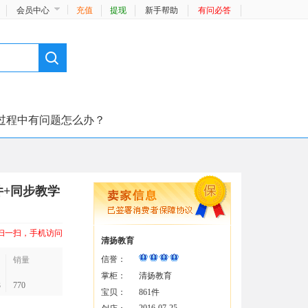
会员中心
充值
提现
新手帮助
有问必答
过程中有问题怎么办？
件+同步教学
扫一扫，手机访问
清扬教育
信誉：
销量
掌柜：
清扬教育
3
770
宝贝：
861件