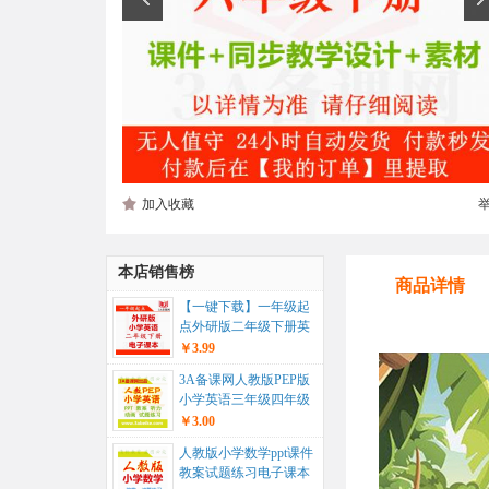
加入收藏
本店销售榜
商品详情
【一键下载】一年级起
点外研版二年级下册英
语电子课本电子教材...
￥3.99
3A备课网人教版PEP版
小学英语三年级四年级
五年级六年级上册下册
￥3.00
ppt...
人教版小学数学ppt课件
教案试题练习电子课本