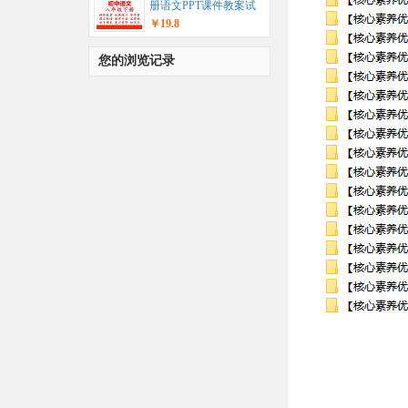
册语文PPT课件教案试
题练习导学案教学计
￥19.8
划...
您的浏览记录