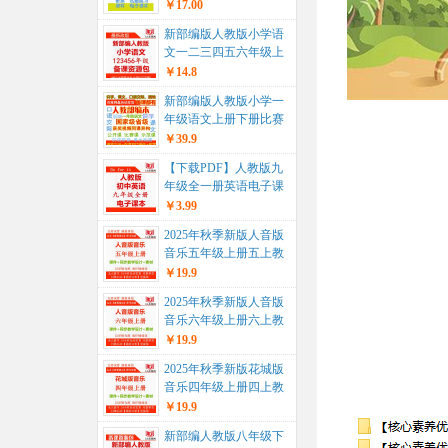
教学计划期末复习一年
￥17.00
级二年...
新部编版人教版小学语
文一二三四五六年级上
册下册ppt课件教案试题
￥14.8
课文朗...
新部编版人教版小学一
年级语文上册下册比赛
课公开课获奖视频配套
￥39.9
优秀教案P...
【下载PDF】人教版九
年级全一册英语电子课
本电子教材...
￥3.99
2025年秋季新版人音版
音乐五年级上册五上教
学课件+同步教学设计
￥19.9
教案+...
2025年秋季新版人音版
音乐六年级上册六上教
学课件+同步教学设计
￥19.9
教案+...
2025年秋季新版花城版
音乐四年级上册四上教
学课件+同步教学设计
￥19.9
教案+...
新部编人教版八年级下