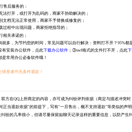
行售后服务的：
资料无法打开，或打开为乱码的，商家不协助解决的；
中个别文档无法正常使用，商家不予替换或修复的；
在下载过程中出现问题，商家拒绝指导的；
行相关承诺的；
询就多，为节约您的时间，常见问题可以自行解决：资料打不开？95%都
没有安装办公软件，点此
下载办公软件
；③swf格式的文件打不开，点此
下
都是常用办公必备软件哦！
上情形者均无条件退款！
，双方在QQ上所商定的内容，亦可成为纠纷评判依据（商定与描述冲突时
任何正当退款依据"的前提下，写有"一旦售出，概不支持退款"等类似的声
生纠纷的几率很小，但请尽量保留如聊天记录这样的重要信息，以防产生