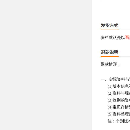
资料默认是以
百
退款情形：
一、实际资料与
(1)版本
(2)资料
(3)收到
(4)宝贝
(5)资料整
注：个别版