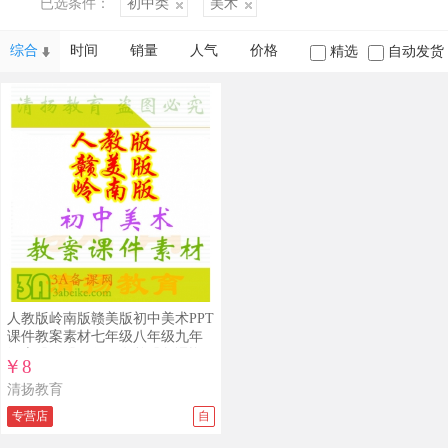
已选条件：
初中类
美术
综合
时间
销量
人气
价格
精选
自动发货
人教版岭南版赣美版初中美术PPT
课件教案素材七年级八年级九年
级上册下册，哪里有整册备课资
￥8
料打包下载
清扬教育
专营店
自