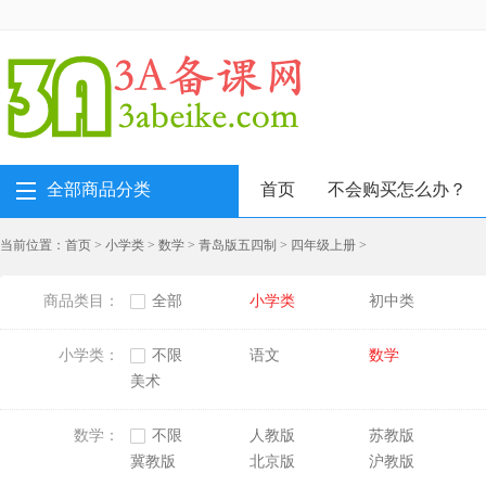
全部商品分类
首页
不会购买怎么办？
当前位置：
首页
>
小学类
>
数学
>
青岛版五四制
>
四年级上册
>
商品类目：
全部
小学类
初中类
小学类：
不限
语文
数学
美术
数学：
不限
人教版
苏教版
冀教版
北京版
沪教版