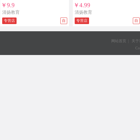
题练习五四制五年制
￥9.9
￥4.99
清扬教育
清扬教育
专营店
自
专营店
自
网站首页
|
关于
Co