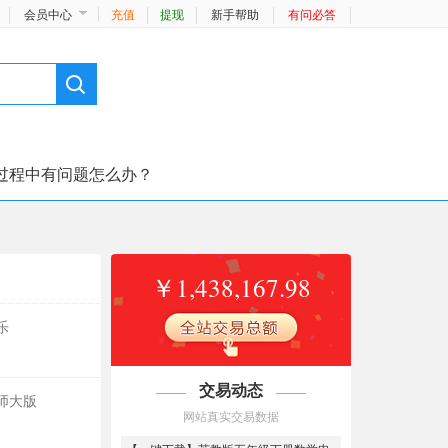
会员中心
充值
提现
新手帮助
有问必答
过程中有问题怎么办？
￥1,438,167.98
乐
交易动态
师大版
04/06
d***a ￥4.99
网站真实交易数据
【一键下载】苏教版五年级下册数学电