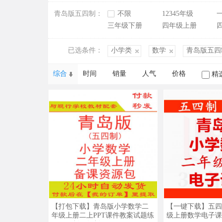
青岛版五四制：
不限
12345年级
三年级下册
四年级上册
已选条件：
小学类
数学
青岛版五四
综合
时间
销量
人气
价格
精
【打包下载】青岛版小学数学二
【一键下载】五四
年级上册二上PPT课件教案试题练
级上册数学电子课