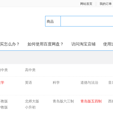
网站首页
我的订单
商品
买怎么办？
如何使用百度网盘？
访问淘宝店铺
使用
初中类
高中类
数学
英语
科学
道德与法治
音
苏教版
北师大版
青岛版六三制
青岛版五四制
西
沪教版
小升初