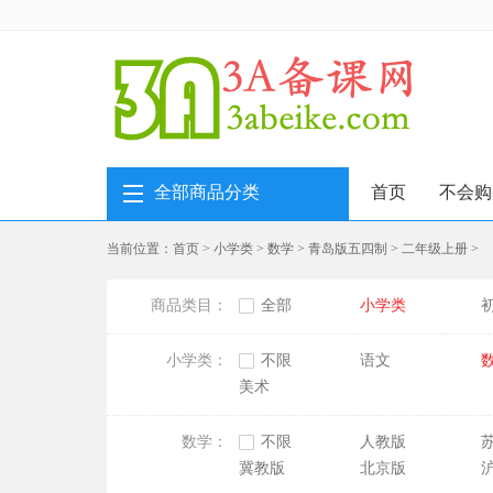
全部商品分类
首页
不会购
当前位置：
首页
>
小学类
>
数学
>
青岛版五四制
>
二年级上册
>
商品类目：
全部
小学类
小学类：
不限
语文
美术
数学：
不限
人教版
冀教版
北京版