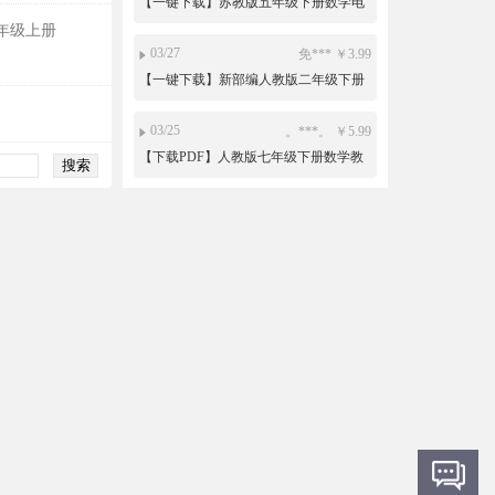
子课本电子教材
年级上册
03/27
免*** ￥3.99
【一键下载】新部编人教版二年级下册
道德与法治电子课本电子教材
03/25
。***。 ￥5.99
【下载PDF】人教版七年级下册数学教
师用书电子版
03/23
免*** ￥15
沪教版初中数学六年级七年级八年级九
年级上册下册PPT课件教案导学案试题
练习打包下载
03/08
小*** ￥19.9
人教版新部编版小学道德与法治法制
PPT课件配套教案素材一二三四五六年
级上册下册整册打包下载
03/08
小*** ￥3.99
【一键下载】新部编人教版一年级下册
道德与法治电子课本电子教材
03/02
免*** ￥10
新目标人教版初中英语ppt课件教案导学
案复习资料试题练习导学案课文朗读
mp3单词录音电子课本七年级八年级九