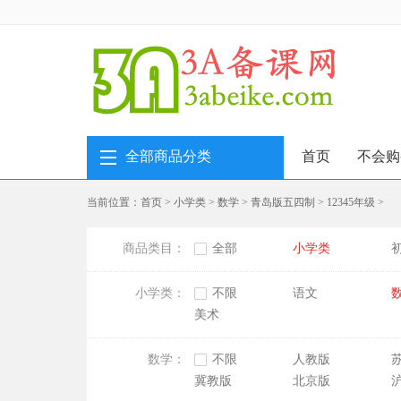
全部商品分类
首页
不会购
当前位置：
首页
>
小学类
>
数学
>
青岛版五四制
>
12345年级
>
商品类目：
全部
小学类
小学类：
不限
语文
美术
数学：
不限
人教版
冀教版
北京版