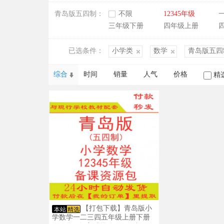
青岛版五四制：
不限
12345年级
三年级下册
四年级上册
已选条件：
小学类
数学
青岛版五四
综合
时间
销量
人气
价格
精
【打包下载】青岛版小
本站
精选
学数学一二三四五年级上册下册