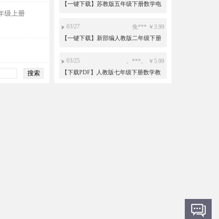
子课本电子教材
年级上册
03/27
免*** ￥3.99
【一键下载】新部编人教版二年级下册
道德与法治电子课本电子教材
03/25
。***。 ￥5.99
【下载PDF】人教版七年级下册数学教
师用书电子版
03/23
免*** ￥15
沪教版初中数学六年级七年级八年级九
年级上册下册PPT课件教案导学案试题
练习打包下载
03/08
小*** ￥19.9
人教版新部编版小学道德与法治法制
PPT课件配套教案素材一二三四五六年
级上册下册整册打包下载
03/08
小*** ￥3.99
【一键下载】新部编人教版一年级下册
道德与法治电子课本电子教材
03/02
免*** ￥10
新目标人教版初中英语ppt课件教案导学
案复习资料试题练习导学案课文朗读
mp3单词录音电子课本七年级八年级九