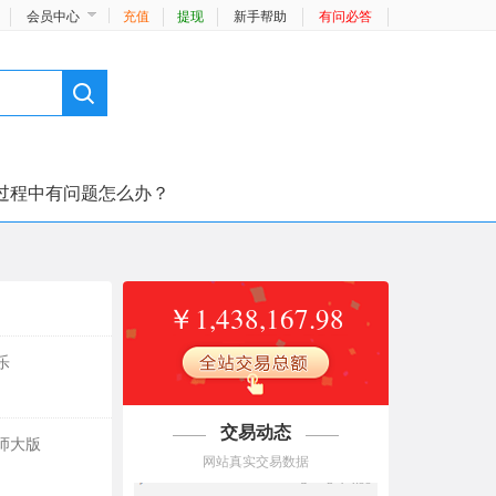
会员中心
充值
提现
新手帮助
有问必答
过程中有问题怎么办？
￥1,438,167.98
乐
交易动态
师大版
04/06
d***a ￥4.99
网站真实交易数据
【一键下载】苏教版五年级下册数学电