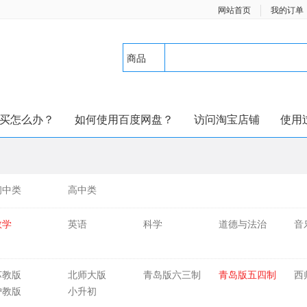
网站首页
我的订单
商品
买怎么办？
如何使用百度网盘？
访问淘宝店铺
使用
初中类
高中类
数学
英语
科学
道德与法治
音
苏教版
北师大版
青岛版六三制
青岛版五四制
西
沪教版
小升初