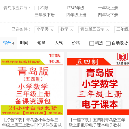
青岛版五四制：
不限
12345年级
一年级上册
三年级下册
四年级上册
四年级下册
已选条件：
小学类
数学
青岛版五四制
三年级
综合
时间
销量
人气
价格
精选
自动发货
【打包下载】青岛版小学数学三
【一键下载】五四制青岛版三年
年级上册三上数学PPT课件教案试
级上册数学电子课本电子教材