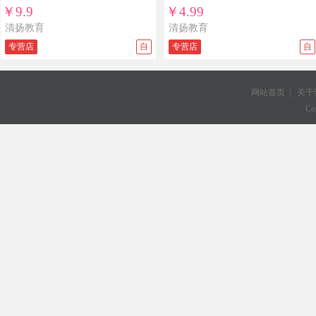
题练习五四制五年制
￥9.9
￥4.99
清扬教育
清扬教育
专营店
自
专营店
自
网站首页
|
关于
Co