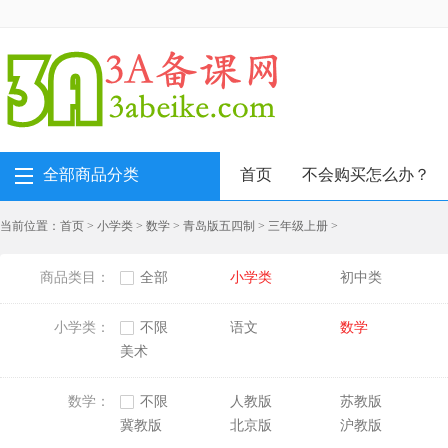
全部商品分类
首页
不会购买怎么办？
当前位置：
首页
>
小学类
>
数学
>
青岛版五四制
>
三年级上册
>
商品类目：
全部
小学类
初中类
小学类：
不限
语文
数学
美术
数学：
不限
人教版
苏教版
冀教版
北京版
沪教版