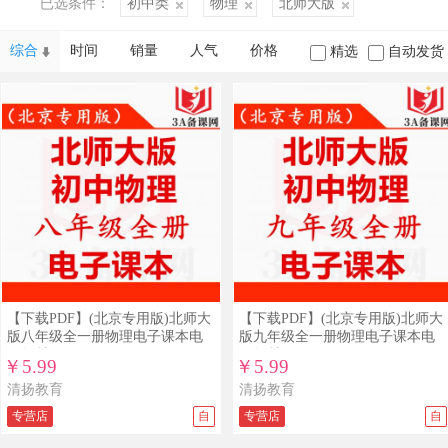
已选条件：
初中类
物理
北师大版
综合
时间
销量
人气
价格
精选
自动发货
【下载PDF】(北京专用版)北师大
【下载PDF】(北京专用版)北师大
版八年级全一册物理电子课本电
版九年级全一册物理电子课本电
子教材
子教材
￥5.99
￥5.99
清扬教育
清扬教育
专营店
自
专营店
自