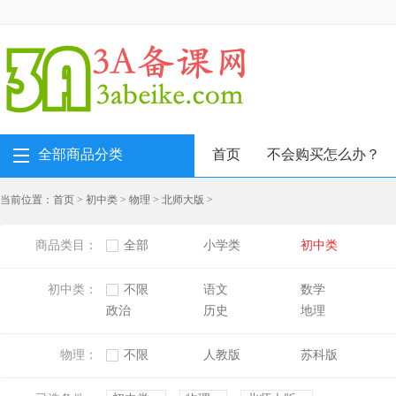
全部商品分类
首页
不会购买怎么办？
当前位置：
首页
>
初中类
>
物理
>
北师大版
>
商品类目：
全部
小学类
初中类
初中类：
不限
语文
数学
政治
历史
地理
物理：
不限
人教版
苏科版