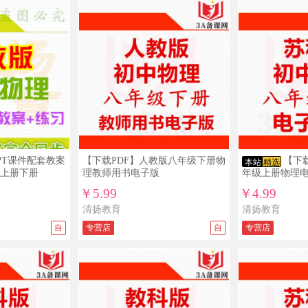
PT课件配套教案
【下载PDF】人教版八年级下册物
【下
本站
精选
上册下册
理教师用书电子版
年级上册物理
￥5.99
￥4.99
清扬教育
清扬教育
自
专营店
自
专营店