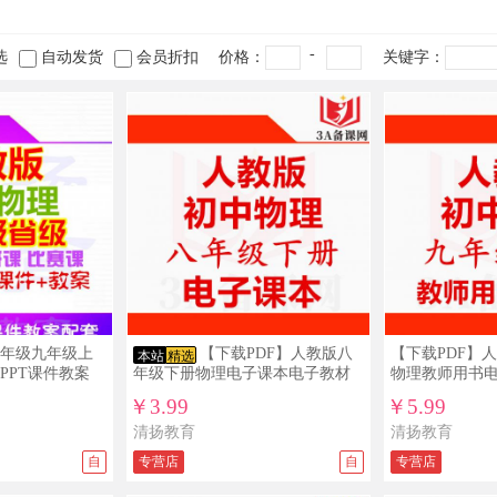
-
选
自动发货
会员折扣
价格：
关键字：
年级九年级上
【下载PDF】人教版八
【下载PDF】
本站
精选
PPT课件教案
年级下册物理电子课本电子教材
物理教师用书
￥3.99
￥5.99
清扬教育
清扬教育
自
专营店
自
专营店