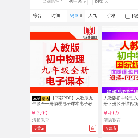
已选条件：
初中类
物理
综合
时间
销量
人气
价格
精
【下载PDF】人教版九
人教版初中物理八
本站
精选
年级全一册物理电子课本电子教
册下册公开课视频
材
￥3.99
￥49.9
清扬教育
清扬教育
专营店
自
专营店