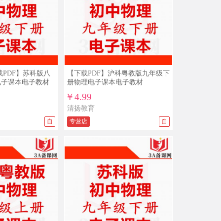
新部编人教版八年级上册语文PPT课件
教案试题练习导学案教学计划
09/04
免*** ￥19.9
人教版新部编版小学道德与法治法制
PPT课件配套教案素材一二三四五六年
级上册下册整册打包下载
09/03
免*** ￥15
载PDF】苏科版八
【下载PDF】沪科粤教版九年级下
沪教版初中数学六年级七年级八年级九
电子课本电子教材
册物理电子课本电子教材
年级上册下册PPT课件教案导学案试题
练习打包下载
￥4.99
08/30
免*** ￥39.9
清扬教育
新部编版人教版小学一年级语文上册下
册比赛课公开课获奖视频配套优秀教案
自
专营店
自
PPT课件同课异构课堂实录
08/29
免*** ￥49.9
部编道德与法治人教版一年级二年级上
册下册公开课比赛课PPT课件教案视频
课堂实录下载
08/20
免*** ￥14.8
新部编版人教版六年级上册语文ppt课件
教案试题课文朗读电子课本
08/02
我*** ￥19.9
2025年春季新版人音版音乐六年级下册