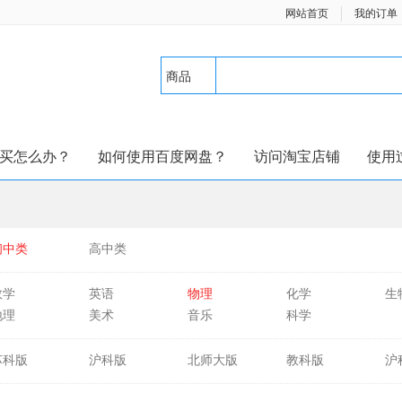
网站首页
我的订单
商品
买怎么办？
如何使用百度网盘？
访问淘宝店铺
使用
初中类
高中类
数学
英语
物理
化学
生
地理
美术
音乐
科学
苏科版
沪科版
北师大版
教科版
沪