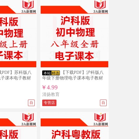
练习打包下载
11/04
免*** ￥19.9
人教版新部编版小学道德与法治法制
PPT课件配套教案素材一二三四五六年
级上册下册整册打包下载
10/20
免*** ￥10
新目标人教版初中英语ppt课件教案导学
案复习资料试题练习导学案课文朗读
mp3单词录音电子课本七年级八年级九
10/19
免*** ￥15
年级上册下册全册整册打包下载
沪教版初中数学六年级七年级八年级九
年级上册下册PPT课件教案导学案试题
练习打包下载
10/13
1***3 ￥19.9
载PDF】苏科版八
【下载PDF】沪科版八
本站
精选
电子课本电子教材
人教版新部编版小学道德与法治法制
年级下册物理电子课本电子教材
PPT课件配套教案素材一二三四五六年
￥4.99
级上册下册整册打包下载
10/04
免*** ￥5.5
清扬教育
3A备课网五年级上册人教PEP版小学英
自
专营店
自
语优质课公开课示范课ppt课件赠配套教
案
09/25
免*** ￥19.9
人教版新部编版小学道德与法治法制
PPT课件配套教案素材一二三四五六年
级上册下册整册打包下载
09/23
免*** ￥19.8