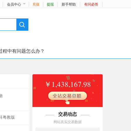
会员中心
充值
提现
新手帮助
有问必答
过程中有问题怎么办？
￥1,438,167.98
物
交易动态
科粤教版
网站真实交易数据
03/23
免*** ￥15
沪教版初中数学六年级七年级八年级九