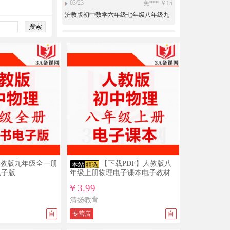
年级上册下册PPT课件教案导学案试题
练习打包下载
03/08
小*** ￥19.9
人教版新部编版小学道德与法治法制
PPT课件配套教案素材一二三四五六年
级上册下册整册打包下载
03/08
小*** ￥3.99
【一键下载】新部编人教版一年级下册
道德与法治电子课本电子教材
03/02
免*** ￥10
新目标人教版初中英语ppt课件教案导学
案复习资料试题练习导学案课文朗读
mp3单词录音电子课本七年级八年级九
01/31
免*** ￥15
年级上册下册全册整册打包下载
沪教版初中数学六年级七年级八年级九
年级上册下册PPT课件教案导学案试题
练习打包下载
人教版九年级全一册
【下载PDF】人教版八
本站
精选
12/05
免*** ￥5
电子版
年级上册物理电子课本电子教材
新目标人教版初中英语ppt课件教案导学
￥3.99
案复习资料试题练习导学案课文朗读
mp3单词录音电子课本七年级八年级九
清扬教育
11/26
免*** ￥15
年级上册下册全册整册打包下载
自
专营店
自
沪教版初中数学六年级七年级八年级九
年级上册下册PPT课件教案导学案试题