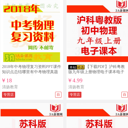
2018年中考物理复习资料PPT课件
【下载PDF】沪科粤教
本站
精选
知识点总结哪里有中考物理真题
版九年级上册物理电子课本电子
分类汇编打包下载？
教材
￥18
￥4.99
清扬教育
清扬教育
专营店
自
专营店
自