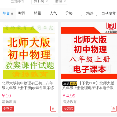
已选条件：
初中类
物理
综合
时间
销量
人气
价格
精选
自动发货
北师大版初中物理初三初二八年
【下载PDF】北师大版
本站
精选
级九年级上册下册ppt课件教案练
八年级上册物理电子课本电子教
习试题下载
材
￥10
￥4.99
清扬教育
清扬教育
专营店
自
专营店
自