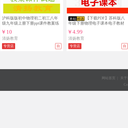
沪科版版初中物理初二初三八年
【下载PDF】苏科版八
本站
精选
级九年级上册下册ppt课件教案练
年级下册物理电子课本电子教材
习试题
￥10
￥4.99
清扬教育
清扬教育
专营店
自
专营店
自
网站首页
|
关于
Co