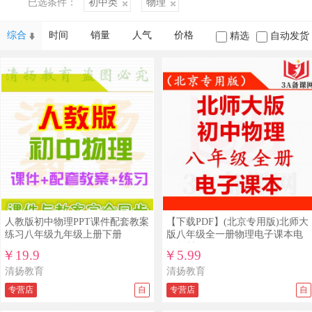
已选条件：
初中类
物理
综合
时间
销量
人气
价格
精选
自动发货
人教版初中物理PPT课件配套教案
【下载PDF】(北京专用版)北师大
练习八年级九年级上册下册
版八年级全一册物理电子课本电
子教材
￥19.9
￥5.99
清扬教育
清扬教育
专营店
自
专营店
自