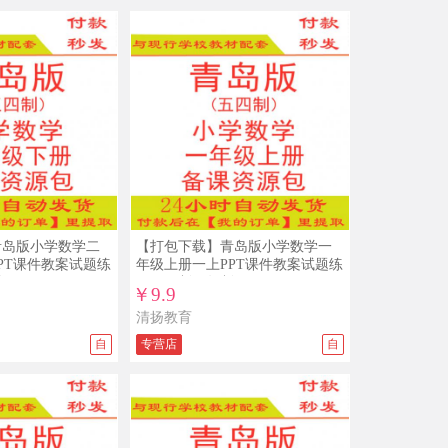
级上册下册整册打包下载
10/04
免*** ￥5.5
3A备课网五年级上册人教PEP版小学英
语优质课公开课示范课ppt课件赠配套教
案
09/25
免*** ￥19.9
人教版新部编版小学道德与法治法制
PPT课件配套教案素材一二三四五六年
级上册下册整册打包下载
09/23
免*** ￥19.8
新部编人教版八年级上册语文PPT课件
教案试题练习导学案教学计划
09/04
免*** ￥19.9
青岛版小学数学二
【打包下载】青岛版小学数学一
人教版新部编版小学道德与法治法制
PT课件教案试题练
年级上册一上PPT课件教案试题练
PPT课件配套教案素材一二三四五六年
制
习五四制五年制
级上册下册整册打包下载
￥9.9
09/03
免*** ￥15
清扬教育
沪教版初中数学六年级七年级八年级九
年级上册下册PPT课件教案导学案试题
自
专营店
自
练习打包下载
08/30
免*** ￥39.9
新部编版人教版小学一年级语文上册下
册比赛课公开课获奖视频配套优秀教案
PPT课件同课异构课堂实录
08/29
免*** ￥49.9