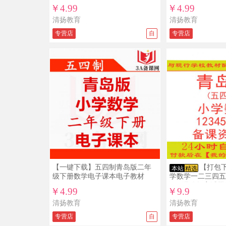
￥4.99
￥4.99
清扬教育
清扬教育
专营店
自
专营店
【一键下载】五四制青岛版二年
【打包
本站
精选
级下册数学电子课本电子教材
学数学一二三四五
PPT课件教案试
￥4.99
￥9.9
制
清扬教育
清扬教育
专营店
自
专营店