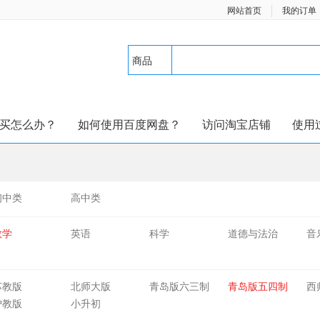
网站首页
我的订单
商品
买怎么办？
如何使用百度网盘？
访问淘宝店铺
使用
初中类
高中类
数学
英语
科学
道德与法治
音
苏教版
北师大版
青岛版六三制
青岛版五四制
西
沪教版
小升初