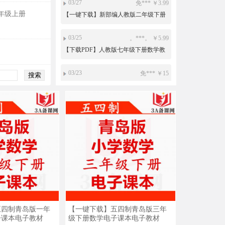
03/27
免*** ￥3.99
年级上册
【一键下载】新部编人教版二年级下册
道德与法治电子课本电子教材
03/25
。***。 ￥5.99
【下载PDF】人教版七年级下册数学教
师用书电子版
03/23
免*** ￥15
沪教版初中数学六年级七年级八年级九
年级上册下册PPT课件教案导学案试题
练习打包下载
03/08
小*** ￥19.9
人教版新部编版小学道德与法治法制
PPT课件配套教案素材一二三四五六年
级上册下册整册打包下载
03/08
小*** ￥3.99
【一键下载】新部编人教版一年级下册
道德与法治电子课本电子教材
03/02
免*** ￥10
新目标人教版初中英语ppt课件教案导学
案复习资料试题练习导学案课文朗读
mp3单词录音电子课本七年级八年级九
五四制青岛版一年
【一键下载】五四制青岛版三年
01/31
免*** ￥15
年级上册下册全册整册打包下载
子课本电子教材
级下册数学电子课本电子教材