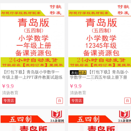
【打包下载】青岛版小学数学一
【打包下载】青岛版小
本站
精选
年级上册一上PPT课件教案试题练
学数学一二三四五年级上册下册
习五四制五年制
PPT课件教案试题练习五四制五年
￥9.9
￥9.9
制
清扬教育
清扬教育
专营店
自
专营店
自